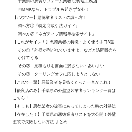
千葉県の悪質リフォーム業者 ②鈴建工務店
㈱MMKなら、トラブルも起きず安心！
【ハウツー】悪徳業者リストの調べ方！
調べ方①『特定商取引法ガイド』
調べ方②『ネガティブ情報等検索サイト』
【これがサイン！】悪徳業者の特徴・よく使う手口3選
その①「外壁が剥がれていますよ」などと訪問販売を
かけてくる
その② 見積もりを書面に残さない・あいまい
その③ クーリングオフに応じようとしない
【これで一撃】悪質業者を見抜くたった一言がこれ！
【優良店のみ】千葉県の外壁塗装業者ランキング一覧は
こちら！
【もしも】悪徳業者の被害にあってしまった時の対処法
【存在した！】千葉県の悪徳業者リストを大公開！外壁
塗装で失敗しない方法 まとめ