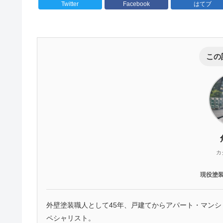
Twitter
Facebook
はてブ
この
カ
現役塗
外壁塗装職人として45年、戸建てからアパート・マン
ペシャリスト。