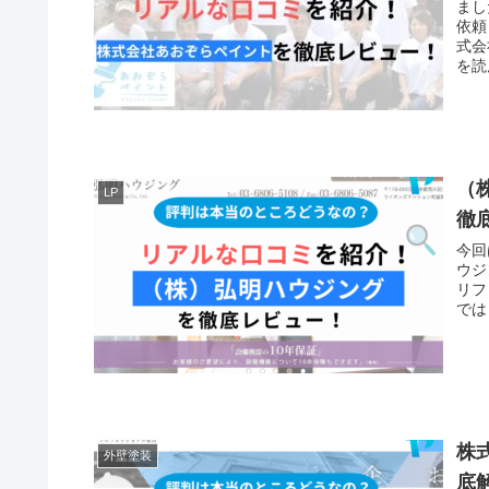
まし
依頼
式会
を読
（
LP
徹
今回
ウジ
リフ
では
株
外壁塗装
底