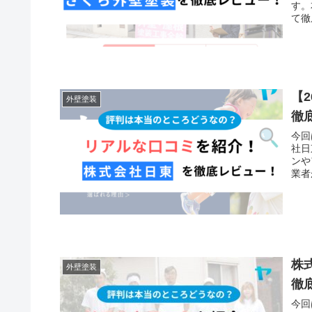
す。
て徹
【
外壁塗装
徹
今回
社日
ンや
業者
株
外壁塗装
徹
今回