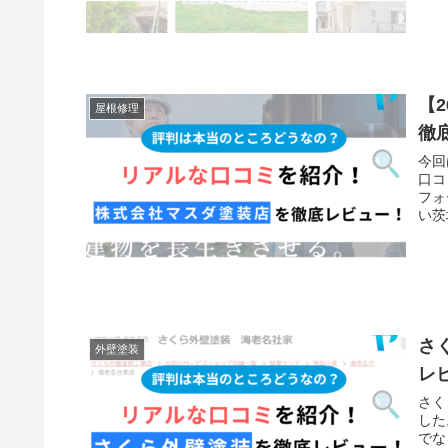
【
屋根修理
徹
今回
口コ
フォ
い茨
さ
外壁塗装
レ
さく
した
でな