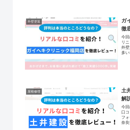
ガ
外壁塗装
徹
今回
リニ
外壁
多い
土
屋根修理
解
今回
口コ
フォ
奈良