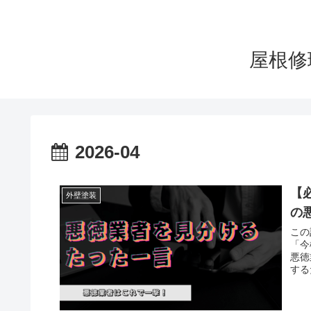
屋根修
2026-04
【
外壁塗装
の
この
「今
悪徳
する