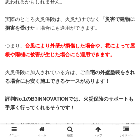
思われるかもしれません。
実際のところ火災保険は、火災だけでなく
「災害で建物に
損害を受けた」
場合にも適用ができます。
つまり、
台風により外壁が損傷した場合や、雹によって屋
根や雨樋に被害が生じた場合にも適用できます。
火災保険に加入されている方は、
ご自宅の外壁塗装をされ
る場合にお安く施工できるケースがあります！
評判No.1のB3INNOVATIONでは、火災保険のサポートも
手厚く行ってくれるそうです！
お得に外壁塗装を行いたい場合には、成共ホームでも見積
もりを取得してご相談されることを強くオススメします。
メニュー
ホーム
検索
トップ
サイドバー