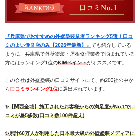
『兵庫県でおすすめの外壁塗装業者ランキング5選！口コ
ミのよい優良店のみ【2026年最新】』
でも紹介している
ように、兵庫県で外壁塗装・屋根修理業者で悩まれている
方にはランキング1位の
KIMペイント
がオススメです。
この会社は外壁塗装の口コミサイトにて、約200社の中か
ら
口コミランキング1位
に選出されています。
✨
【関西全域】施工されたお客様からの満足度がNo.1で口
コミが星5多数(口コミ数100件超え)
✨
累計60万人が利用した日本最大級の外壁塗装メディアに