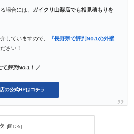
いる場合には、
ガイクリ山梨店でも相見積もりを
紹介していますので、
『長野県で評判No.1の外壁
ください！
にて
評判No.1
！／
店の公式HPはコチラ
次