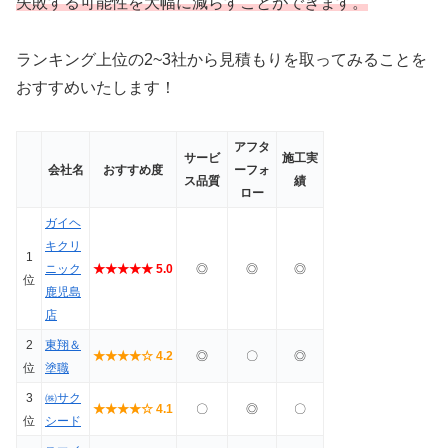
失敗する可能性を大幅に減らすことができます。
ランキング上位の2~3社から見積もりを取ってみることを
おすすめいたします！
アフタ
サービ
施工実
会社名
おすすめ度
ーフォ
ス品質
績
ロー
ガイヘ
キクリ
1
ニック
★★★★★ 5.0
◎
◎
◎
位
鹿児島
店
2
東翔＆
★★★★☆ 4.2
◎
〇
◎
位
塗職
3
㈱サク
★★★★☆ 4.1
〇
◎
〇
位
シード