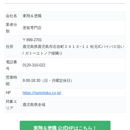
会社名
東翔＆塗職
業者分
塗装専門店
類
〒899-2701
住所
鹿児島県鹿児島市石谷町２４１３−１１ 松元ICバイパス沿い
/ ガトーエトノア様隣り
電話番
0120-310-022
号
営業時
9:00-18:30（日・月曜定休日）
間
HP
https://nurishoku.co.jp/
対象エ
鹿児島県全域
リア
東翔＆塗職 公式HPはこちら！