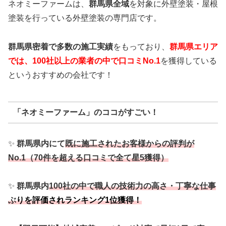
ネオミーファームは、
群馬県全域
を対象に外壁塗装・屋根
塗装を行っている外壁塗装の専門店です。
群馬県密着で多数の施工実績
をもっており、
群馬
県エリア
では、100社以上の業者の中で口コミNo.1
を獲得している
というおすすめの会社です！
「ネオミーファーム」のココがすごい！
✨
群馬県内にて
既に施工されたお客様からの評判が
No.1（70件を超える口コミで全て星5獲得）
✨
群馬県内
100社の中で職人の技術力の高さ・丁寧な仕事
ぶ
りを評価されランキング1位獲得！