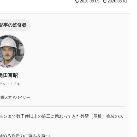
2026.08.05
2026.08.01
記事の監修者
角田富昭
クタ トミアキ
装職人アドバイザー
ションまで数千件以上の施工に携わってきた外壁（屋根）塗装のス
極める判断力に強みを持つ。