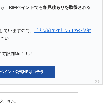
方も、
KIMペイントでも相見積もりを取得される
介していますので、
『大阪府で評判No.1の外壁塗
ださい！
て評判No.1！／
IMペイント公式HPはコチラ
次