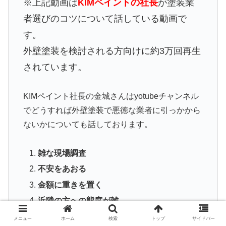
※上記動画は
KIMペイントの社長
が塗装業
者選びのコツについて話している動画で
す。
外壁塗装を検討される方向けに約3万回再生
されています。
KIMペイント社長の金城さんはyotubeチャンネル
でどうすれば外壁塗装で悪徳な業者に引っかから
ないかについても話しております。
雑な現場調査
不安をあおる
金額に重きを置く
近隣の方への態度が雑
態度が悪い
メニュー
ホーム
検索
トップ
サイドバー