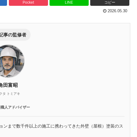
Pocket
LINE
コピー
2026.05.30
記事の監修者
角田富昭
クタ トミアキ
装職人アドバイザー
ションまで数千件以上の施工に携わってきた外壁（屋根）塗装のス