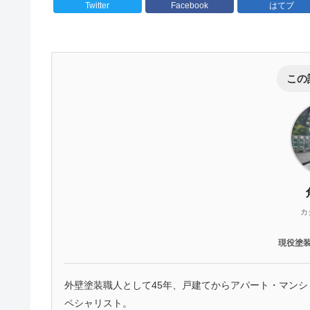
Twitter
Facebook
はてブ
この
カ
現役塗
外壁塗装職人として45年、戸建てからアパート・マン
ペシャリスト。