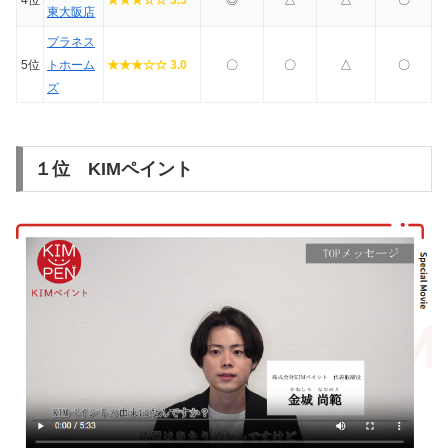
東大阪店
プラネス
5位
トホーム
★★★☆☆ 3.0
〇
〇
△
〇
ズ
１位 KIMペイント