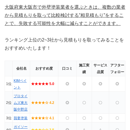
大阪府東大阪市で外壁塗装業者を選ぶときは、複数の業者
から見積もりを取って比較検討する”相見積もり”をするこ
とで、失敗する可能性を大幅に減らすことができます。
ランキング上位の2~3社から見積もりを取ってみることを
おすすめいたします！
施工実
サービス
アフター
会社名
おすすめ度
口コミ
績
品質
フォロー
KIMペイ
1位
★★★★★ 5.0
◎
◎
◎
◎
ント
プロタイ
2位
ムズ東大
★★★★☆ 4.2
◎
〇
〇
〇
阪中野店
3位
我妻塗装
★★★★☆ 4.1
〇
〇
〇
〇
ガイソー
4位
★★★☆☆ 3.5
◎
△
△
〇