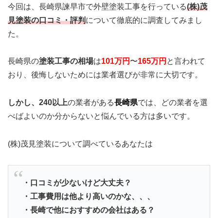
今回は、長崎県諫早市で外壁塗装工事を行っている
(
株)茂
見塗装の口コミ・評判
について徹底的に調査してみまし
た。
長崎県の
塗装工事の相場
は
101
万円
〜
165万円
と言われて
おり、後悔しないためには業者選びが非常に大切です。
しかし、240以上
の業者がある
長崎県
では、どの業者を選
べばよいのか分からないと悩んでいる方は多いです。
(株)茂見塗装について調べているあなたは
・口コミが少ないけど大丈夫？
・工事費用は他より高いのかな、、、
・長崎で他におすすめの会社はある？