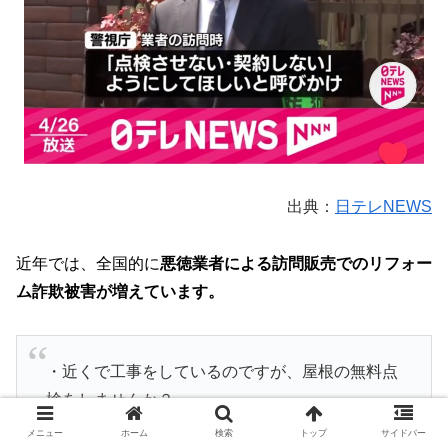
出典：
日テレNEWS
近年では、全国的に
悪徳業者による訪問販売でのリフォー
ム詐欺被害が増えています。
・近くで工事をしているのですが、屋根の無料点
検をしませんか？
・屋根が風でパカパカしているので、修理した方
メニュー
ホーム
検索
トップ
サイドバー