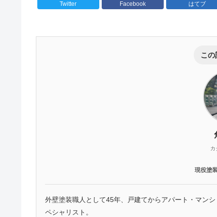
Twitter
Facebook
はてブ
この
カ
現役塗
外壁塗装職人として45年、戸建てからアパート・マン
ペシャリスト。