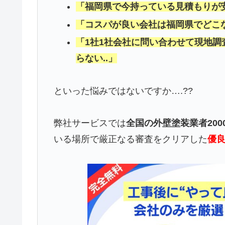
「福岡県で今持っている見積もりが安
「コスパが良い会社は福岡県でどこな
「1社1社会社に問い合わせて現地
らない..」
といった悩みではないですか….??
弊社サービスでは
全国の外壁塗装業者20
いる場所で厳正なる審査をクリアした
優