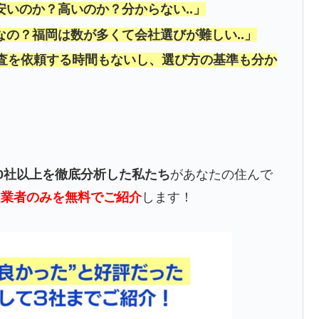
いのか？高いのか？分からない..」
の？福岡は数が多くて会社選びが難しい..」
調査を依頼する時間もないし、選び方の基準も分か
00社以上を徹底分析した私たち
があなたの住んで
良業者のみを無料でご紹介
します！