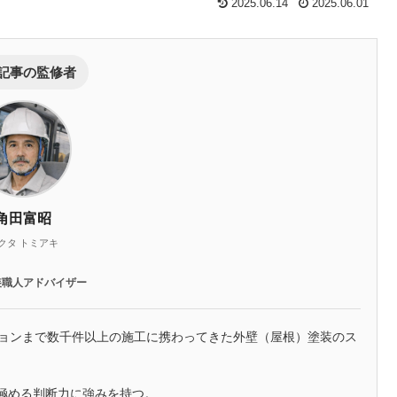
2025.06.14
2025.06.01
記事の監修者
角田富昭
クタ トミアキ
装職人アドバイザー
ションまで数千件以上の施工に携わってきた外壁（屋根）塗装のス
極める判断力に強みを持つ。