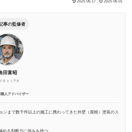
2025.06.17
2025.06.01
記事の監修者
角田富昭
クタ トミアキ
装職人アドバイザー
ションまで数千件以上の施工に携わってきた外壁（屋根）塗装のス
極める判断力に強みを持つ。