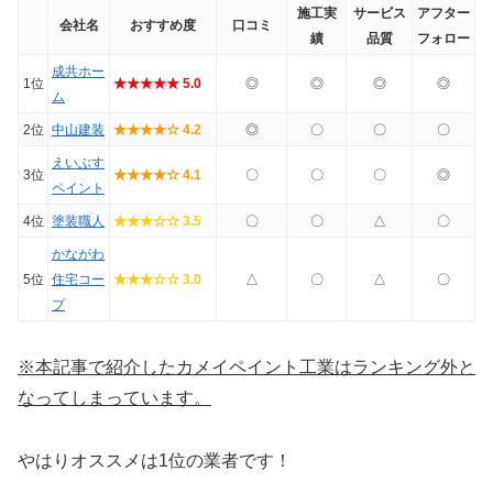
施工実
サービス
アフター
会社名
おすすめ度
口コミ
績
品質
フォロー
成共ホー
1位
★★★★★ 5.0
◎
◎
◎
◎
ム
2位
中山建装
★★★★☆ 4.2
◎
〇
〇
〇
えいぶす
3位
★★★★☆ 4.1
〇
〇
〇
◎
ペイント
4位
塗装職人
★★★☆☆ 3.5
〇
〇
△
〇
かながわ
5位
住宅コー
★★★☆☆ 3.0
△
〇
△
〇
プ
※本記事で紹介したカメイペイント工業はランキング外と
なってしまっています。
やはりオススメは1位の業者です！