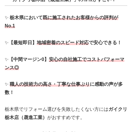
✨
栃木県において
既に施工されたお客様からの評判が
No.1
✨
【最短即日】
地域密着のスピード対応
で安心できる！
✨
【中間マージン0】
安心の自社施工でコストパフォーマ
ンス◎
✨
職人の技術力の高さ・丁寧な仕事ぶり
に感動の声が多
数！
栃木県でリフォーム選びを失敗したくない方には
ガイクリ
栃木店（晟進工業）
がおすすめです。