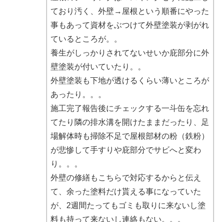
ており汚く、外壁→屋根という順番にやった
事もあって資材をぶつけて外壁塗装が剥がれ
ているところが。。
養生がしっかりされてないせいか庇部分に外
壁塗装が付いていたり。。
外壁塗装も下地が透けるくらい薄いところが
あったり。。。
施工完了報告後にチェックする一斗缶を忘れ
てたり隣の排水溝を開けたままだったり、足
場解体時も掃除不足で屋根部材の粉（鉄粉）
が悲惨して手すりや庇部分でサビへと変わ
り。。。
外壁の修繕もこちらで対応するからと伝え
て、余った塗料だけ貰える事になっていた
が、2週間たってもゴミも取りに来ないし塗
料も持って来ないし連絡もない。。。