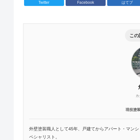
Twitter
Facebook
はてブ
この
カ
現役塗
外壁塗装職人として45年、戸建てからアパート・マン
ペシャリスト。