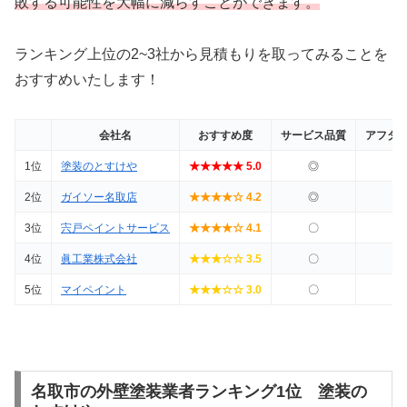
敗する可能性を大幅に減らすことができます。
ランキング上位の2~3社から見積もりを取ってみることを
おすすめいたします！
会社名
おすすめ度
サービス品質
アフタ
1位
塗装のとすけや
★★★★★ 5.0
◎
2位
ガイソー名取店
★★★★☆ 4.2
◎
3位
宍戸ペイントサービス
★★★★☆ 4.1
〇
4位
眞工業株式会社
★★★☆☆ 3.5
〇
5位
マイペイント
★★★☆☆ 3.0
〇
名取市の外壁塗装業者ランキング1位 塗装の