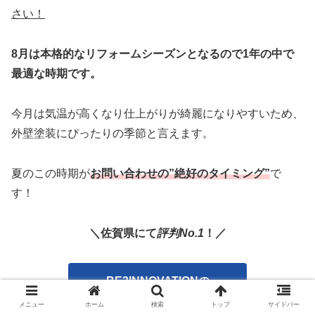
さい！
8月は本格的なリフォームシーズンとなるので1年の中で
最適な時期です。
今月は気温が高くなり仕上がりが綺麗になりやすいため、
外壁塗装にぴったりの季節と言えます。
夏のこの時期が
お問い合わせの”絶好のタイミング”
で
す！
＼佐賀県にて
評判No.1
！／
BE3INNOVATIONの
ホームページはコチラ
メニュー
ホーム
検索
トップ
サイドバー