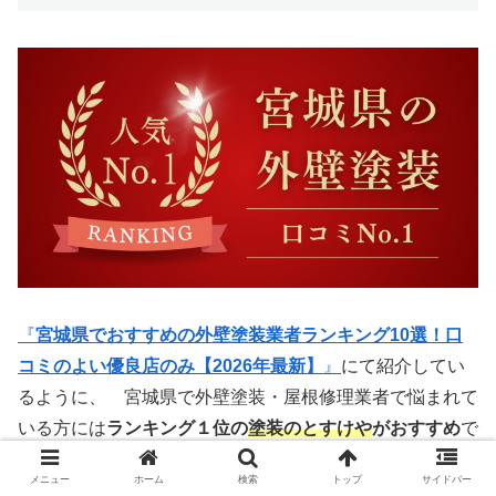
『
宮城県でおすすめの外壁塗装業者ランキング10選！口
コミのよい優良店のみ【2026年最新】
』
にて紹介してい
るように、 宮城県で外壁塗装・屋根修理業者で悩まれて
いる方には
ランキング１位の
塗装のとすけや
がおすすめ
で
す！
メニュー
ホーム
検索
トップ
サイドバー