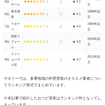
5位
★★★☆☆ 3.3
△
△
★ 4.1
ホーム
立
東京塗
1998年設
6位
★★★☆☆ 3.0
△
〇
★ 4.1
装
立
ワタナ
1964年設
7位
★★☆☆☆ 2.7
△
△
★ 4.0
ベ
立
美彩リ
2016年設
8位
フォー
★★☆☆☆ 2.3
△
〇
★ 4.0
立
ム
ドリー
2011年設
9位
ムハウ
★★☆☆☆ 2.0
△
△
★ 3.7
立
ス匠
ヤネリーでは、多摩地域の外壁塗装のオススメ業者につい
てランキング形式でまとめています。
※本記事で紹介したおつど塗装はランキング外となってし
まっています。