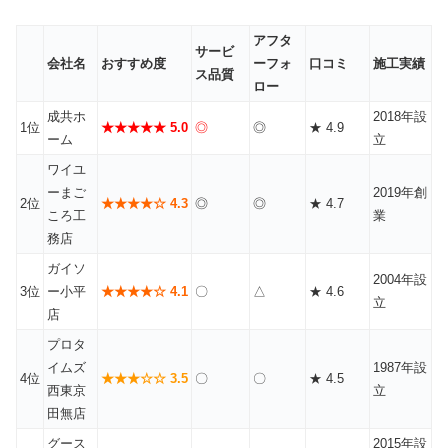
アフタ
サービ
会社名
おすすめ度
ーフォ
口コミ
施工実績
ス品質
ロー
成共ホ
2018年設
1位
★★★★★ 5.0
◎
◎
★ 4.9
ーム
立
ワイユ
ーまご
2019年創
2位
★★★★☆ 4.3
◎
◎
★ 4.7
ころ工
業
務店
ガイソ
2004年設
3位
ー小平
★★★★☆ 4.1
〇
△
★ 4.6
立
店
プロタ
イムズ
1987年設
4位
★★★☆☆ 3.5
〇
〇
★ 4.5
西東京
立
田無店
グース
2015年設