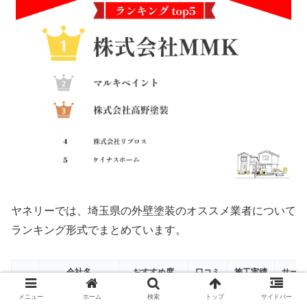
ヤネリーでは、埼玉県の外壁塗装のオススメ業者について
ランキング形式でまとめています。
会社名
おすすめ度
口コミ
施工実績
サービ
1位
株式会社MMK
★★★★★ 5.0
◎
〇
メニュー
ホーム
検索
トップ
サイドバー