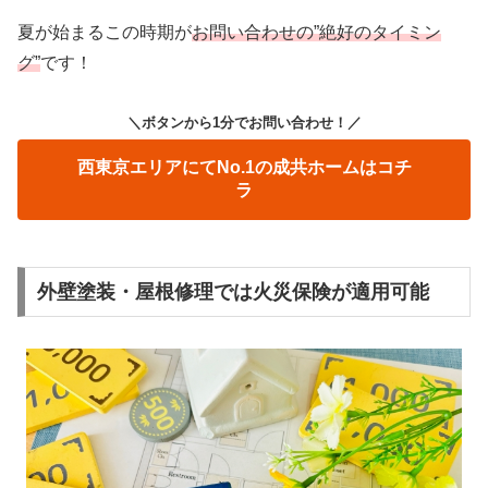
夏が始まるこの時期が
お問い合わせの”絶好のタイミン
グ”
です！
＼ボタンから1分でお問い合わせ！
／
西東京エリアにてNo.1の成共ホームはコチ
ラ
外壁塗装・屋根修理では火災保険が適用可能