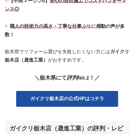
✨
【中間マージン0】
安心の自社施工でコストパフォーマ
ンス◎
✨
職人の技術力の高さ・丁寧な仕事ぶり
に感動の声が多
数！
栃木県でリフォーム選びを失敗したくない方には
ガイクリ
栃木店（晟進工業）
がおすすめです。
＼栃木
県
に
て
評判No.1
！／
ガイクリ栃木店の公式HPはコチラ
ガイクリ栃木店（晟進工業）の評判・レビ