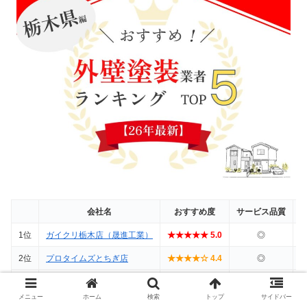
会社名
おすすめ度
サービス品質
1位
ガイクリ栃木店（晟進工業）
★★★★★ 5.0
◎
2位
プロタイムズとちぎ店
★★★★☆ 4.4
◎
3位
屋根外壁塗装専門店いろとち
★★★★☆ 3.7
〇
メニュー
ホーム
検索
トップ
サイドバー
4位
スミタイ本店
★★★☆☆ 3.1
〇