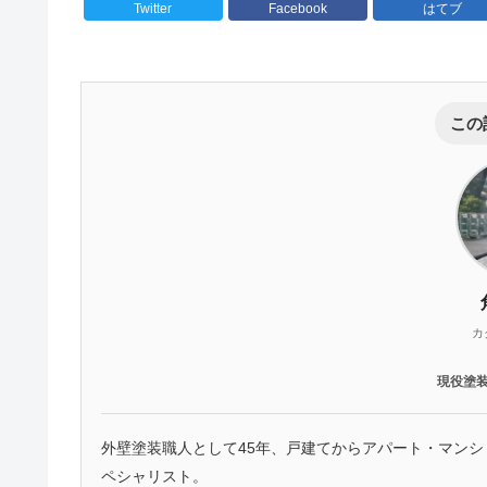
Twitter
Facebook
はてブ
この
カ
現役塗
外壁塗装職人として45年、戸建てからアパート・マン
ペシャリスト。