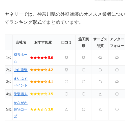
ヤネリーでは、神奈川県の外壁塗装のオススメ業者につい
てランキング形式でまとめています。
施工実
サービス
アフター
会社名
おすすめ度
口コミ
績
品質
フォロー
成共ホー
1位
★★★★★ 5.0
◎
◎
◎
◎
ム
2位
中山建装
★★★★☆ 4.2
◎
〇
〇
〇
えいぶす
3位
★★★★☆ 4.1
〇
〇
〇
◎
ペイント
4位
塗装職人
★★★☆☆ 3.5
〇
〇
△
〇
かながわ
5位
住宅コー
★★★☆☆ 3.0
△
〇
△
〇
プ