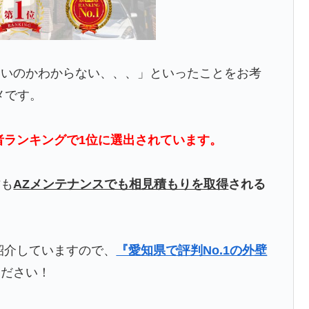
よいのかわからない、、、」といったことをお考
メです。
者ランキングで1位に選出されています。
方も
AZメンテナンスでも相見積もりを取得
される
紹介していますので、
『愛知県で評判No.1の外壁
ください！