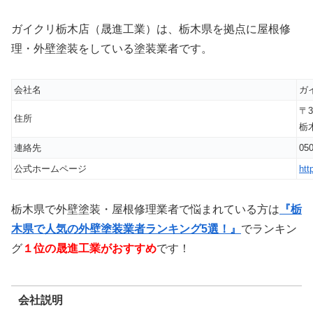
ガイクリ栃木店（晟進工業）は、栃木県を拠点に屋根修
理・外壁塗装をしている塗装業者です。
会社名
ガ
〒3
住所
栃
連絡先
050
公式ホームページ
htt
栃木県で外壁塗装・屋根修理業者で悩まれている方は
『栃
木県で人気の外壁塗装業者ランキング5選！』
でランキン
グ
１位の晟進工業がおすすめ
です！
会社説明