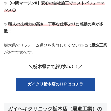
✨
【中間マージン0】
安心の自社施工でコストパフォーマ
ンス◎
✨
職人の技術力の高さ・丁寧な仕事ぶり
に感動の声が多
数！
栃木県でリフォーム選びを失敗したくない方には
晟進工業
がおすすめです。
＼栃木
県
に
て
評判No.1
！／
ガイクリ栃木店のＨＰはコチラ
ガイヘキクリニック栃木店（晟進工業）の