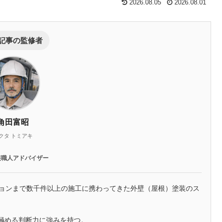
2026.08.05
2026.08.01
記事の監修者
角田富昭
クタ トミアキ
装職人アドバイザー
ションまで数千件以上の施工に携わってきた外壁（屋根）塗装のス
極める判断力に強みを持つ。