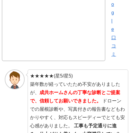
o
g
l
e
口
コ
ミ
★★★★★(星5/星5)
築年数が経っていたため不安がありました
が、
成共ホームさんの丁寧な診断とご提案
で、信頼してお願いできました。
ドローン
での屋根診断や、写真付きの報告書などもわ
かりやすく、対応もスピーディーでとても安
心感がありました。
工事も予定通りに進