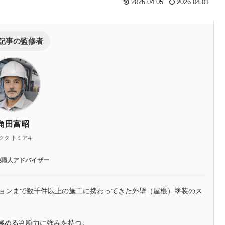
2026.04.05
2026.04.01
記事の監修者
角田富昭
クタ トミアキ
装職人アドバイザー
ションまで数千件以上の施工に携わってきた外壁（屋根）塗装のス
極める判断力に強みを持つ。