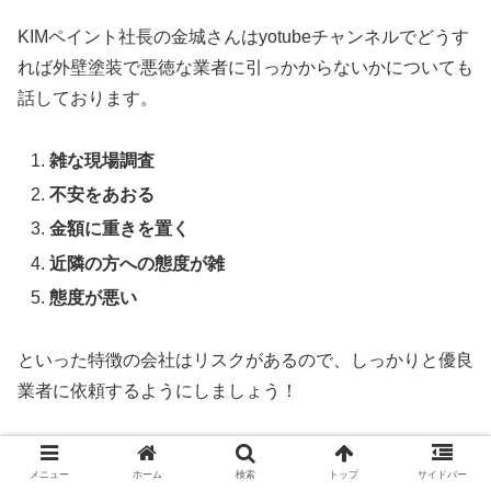
KIMペイント社長の金城さんはyotubeチャンネルでどうす
れば外壁塗装で悪徳な業者に引っかからないかについても
話しております。
雑な現場調査
不安をあおる
金額に重きを置く
近隣の方への態度が雑
態度が悪い
といった特徴の会社はリスクがあるので、しっかりと優良
業者に依頼するようにしましょう！
KIMペイントが奈良で大人気の理由を徹底解
メニュー
ホーム
検索
トップ
サイドバー