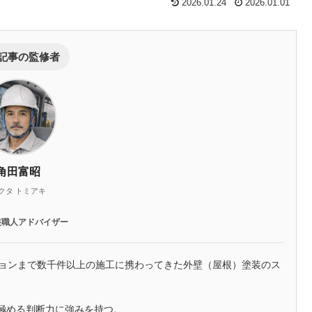
2026.01.24
2026.01.01
記事の監修者
角田富昭
クタ トミアキ
装職人アドバイザー
ションまで数千件以上の施工に携わってきた外壁（屋根）塗装のス
極める判断力に強みを持つ。