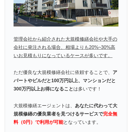
管理会社から紹介された大規模修繕会社や大手の
会社に発注される場合、相場よりも20%~30%高
いお見積もりになっているケースが多いです。
ただ優良な大規模修繕会社に依頼することで、
ア
パートやビルだと100万円以上、マンションだと
300万円以上お得になること
は多いです！
大規模修繕エージェントは、
あなたに代わって大
規模修繕の優良業者を見つけるサービスで
完全無
料（0円）で利用が可能
となっています。