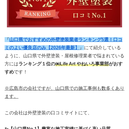
『
山口県でおすすめの外壁塗装業者ランキング5選！口コ
ミのよい優良店のみ【2026年最新】
』
にて紹介している
ように、山口県で外壁塗装・屋根修理業者で悩まれている
方には
ランキング１位の
㈱Life Art やねいろ事業部
がおす
すめ
です！
※広島市の会社ですが、山口県での施工事例も数多くあり
ます。
この会社は外壁塗装の口コミサイトにて、
✨
【山口県No.1】豊富な施工実績に基づく高い品質