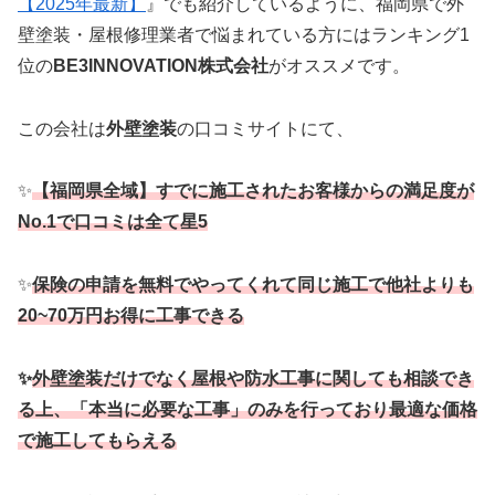
【2025年最新】
』でも紹介しているように、福岡県で外
壁塗装・屋根修理業者で悩まれている方にはランキング1
位の
BE3INNOVATION株式会社
がオススメです。
この会社は
外壁塗装
の口コミサイトにて、
✨
【福岡県全域】すでに施工されたお客様からの満足度が
No.1で口コミは全て星5
✨
保険の申請を無料でやってくれて同じ施工で他社よりも
20~70万円お得に工事できる
✨
外壁塗装だけでなく屋根や防水工事に関しても相談でき
る上、「本当に必要な工事」のみを行っており最適な価格
で施工してもらえる