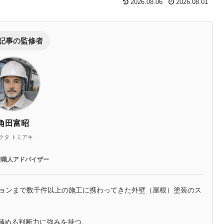
2026.08.06
2026.08.01
記事の監修者
角田富昭
クタ トミアキ
装職人アドバイザー
ションまで数千件以上の施工に携わってきた外壁（屋根）塗装のス
極める判断力に強みを持つ。