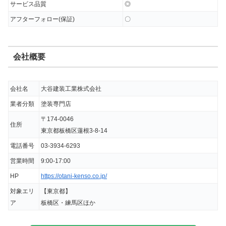
サービス品質
◎
はじめての塗装でしたが、ご丁寧に説明していた
だいので、イメージ通りに仕上がりました。
アフターフォロー(保証)
〇
近隣への挨拶も丁寧で安心して工事を任せること
会社概要
ができました。
会社名
大谷建装工業株式会社
出典：
Google口コミ
業者分類
塗装専門店
〒174-0046
住所
東京都板橋区蓮根3-8-14
電話番号
03-3934-6293
営業時間
9:00-17:00
HP
https://otani-kenso.co.jp/
対象エリ
【東京都】
ア
板橋区・練馬区ほか