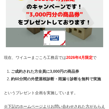
助言してくれて、まごころ工務店に決めました。
屋根外壁塗装、屋根幕板の修理をお願いしまし
た。
担当の浅井さんが、
連絡もこまめにして頂き、仕
上がりもとても綺麗になり、新築同様になり、と
ても満足出来て、家族一同とても満足していま
す。
まごころ工務店に決めて、良かったと思って
現在、ワイユーまごころ工務店では
2026年4月限定
で
います。
ご成約された方全員に3,000円の商品券
隣の家も依頼したと聞いて、なんか嬉しく思いま
約60分間の外壁屋根診断・雨漏り診断を無料で実施
した。他の方にも勧める機会があれば、紹介した
いと思います。
というプレゼント企画を実施しています。
出典：
Google口コミ
※下記のホームページよりお問い合わせされた方がもらえ