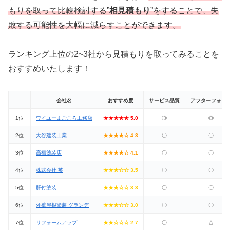
もりを取って比較検討する”
相見積もり
”をすることで、失
敗する可能性を大幅に減らすことができます。
ランキング上位の2~3社から見積もりを取ってみることを
おすすめいたします！
会社名
おすすめ度
サービス品質
アフターフォロ
1位
ワイユーまごころ工務店
★★★★★ 5.0
◎
◎
2位
大谷建装工業
★★★★☆ 4.3
〇
〇
3位
高橋塗装店
★★★★☆ 4.1
〇
〇
4位
株式会社 英
★★★☆☆ 3.5
〇
〇
5位
肝付塗装
★★★☆☆ 3.3
〇
〇
6位
外壁屋根塗装 グランデ
★★★☆☆ 3.0
〇
〇
7位
リフォームアップ
★★☆☆☆ 2.7
〇
△