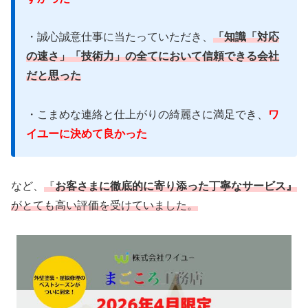
た。
・誠心誠意仕事に当たっていただき、
「知識「対応
知識.対応の速さ.技術力の全てにおいて信頼でき
の速さ」「技術力」の全てにおいて信頼できる会社
る会社だと思いました。
だと思った
出典：
Google口コミ
・こまめな連絡と仕上がりの綺麗さに満足でき、
ワ
イユーに決めて良かった
など、
『
お客さまに徹底的に寄り添った丁寧なサービス』
がとても高い評価を受けていました。
何社かの見積もりを取りましたが、こまめに連絡
もしてくれて、営業の六本木さんが色々と提案、