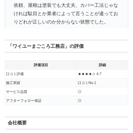
依頼、屋根は塗装でも大丈夫、カバー工法じゃな
ければ駄目とか業者によって言うことが違ってお
りどれが正しいのか分からない状態でした。
まごころさんは屋根の構造から詳しく話してもら
「ワイユーまごころ工務店」の評価
え一番正しい説明をしてもらえたと思ったので選
びました。
職人さんも礼儀正しくまごころさんで
よかったと感謝しています。
評価項目
詳細
口コミ評価
★★★★☆ 4.7
値段はもちろん大事ですが間違った工事をされる
施工実績
口コミNo.1
と4年後5年後問題が再発する可能性があると思う
サービス品質
◎
と、しっかりとした信頼できる塗装店屋根リフォ
アフターフォロー保証
◎
ーム店を探されることが大事だと思います。
出典：
Google口コミ
会社概要