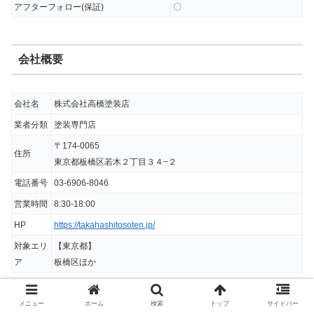
アフターフォロー(保証)
〇
会社概要
会社名
株式会社高橋塗装店
業者分類
塗装専門店
〒174-0065
住所
東京都板橋区若木２丁目３４−２
電話番号
03-6906-8046
営業時間
8:30-18:00
HP
https://takahashitosoten.jp/
対象エリ
【東京都】
ア
板橋区ほか
メニュー
ホーム
検索
トップ
サイドバー
高橋塗装店 公式HPはこちら！