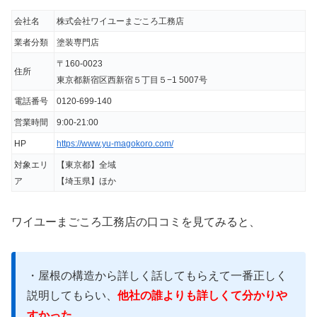
会社名
株式会社ワイユーまごころ工務店
業者分類
塗装専門店
〒160-0023
住所
東京都新宿区西新宿５丁目５−1 5007号
電話番号
0120-699-140
営業時間
9:00-21:00
我が家は屋根と外壁塗装をお願いしました。外壁
HP
https://www.yu-magokoro.com/
の色に関しては良い色だと思うお宅があり、私自
対象エリ
【東京都】全域
身その様な仕上がりを希望していましたら、わざ
ア
【埼玉県】ほか
わざその色を調べてくださるなど
誠心誠意仕事に
当たっていただきました。
ワイユーまごころ工務店の口コミを見てみると、
また、
他社では指摘されなかった棟板金の劣化も
・屋根の構造から詳しく話してもらえて一番正しく
教えてくださり交換しましたが、今後の事を思う
説明してもらい、
他社の誰よりも詳しくて分かりや
と教えてくださって本当に良かったと思いまし
すかった