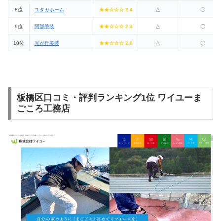
8位
ユタカホーム
★★☆☆☆ 2.4
△
〇
9位
阿部塗装
★★☆☆☆ 2.3
△
〇
10位
光が丘美装
★★☆☆☆ 2.0
△
〇
板橋区口コミ・評判ランキング1位 ワイユーま
ごころ工務店