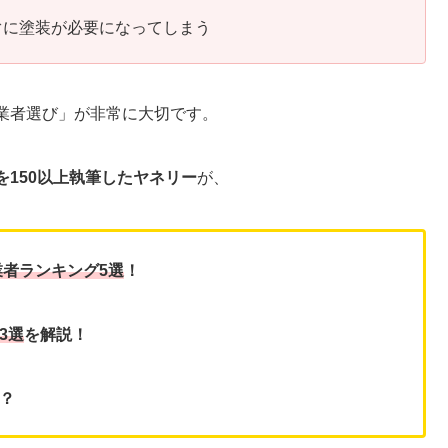
ぐに塗装が必要になってしまう
業者選び」が非常に大切です。
150以上執筆したヤネリー
が、
者ランキング5選
！
3選
を解説！
？