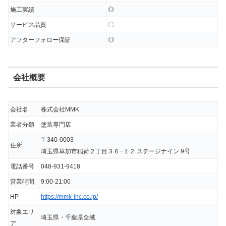
施工実績
◎
サービス品質
〇
アフターフォロー保証
◎
会社概要
会社名
株式会社MMK
業者分類
塗装専門店
〒340-0003
住所
埼玉県草加市稲荷２丁目３６−１２ ステージナイン 9号
電話番号
048-931-9418
営業時間
9:00-21:00
HP
https://mmk-inc.co.jp/
対象エリ
埼玉県・千葉県全域
ア