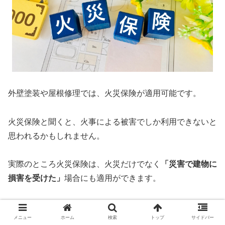
外壁塗装や屋根修理では、火災保険が適用可能です。
火災保険と聞くと、火事による被害でしか利用できないと
思われるかもしれません。
実際のところ火災保険は、火災だけでなく
「災害で建物に
損害を受けた」
場合にも適用ができます。
つまり、
台風により外壁が損傷した場合や、雹によって屋
メニュー
ホーム
検索
トップ
サイドバー
根や雨樋に被害が生じた場合にも適用できます。