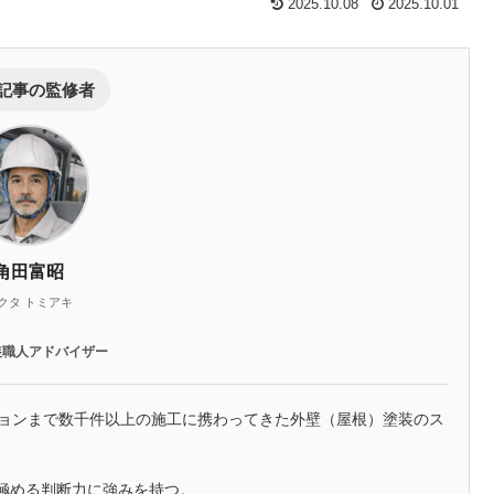
2025.10.08
2025.10.01
記事の監修者
角田富昭
クタ トミアキ
装職人アドバイザー
ションまで数千件以上の施工に携わってきた外壁（屋根）塗装のス
極める判断力に強みを持つ。