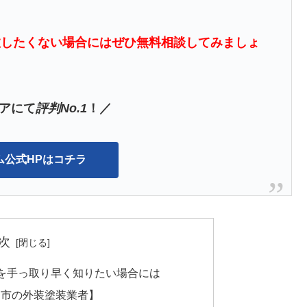
敗したくない場合にはぜひ無料相談してみましょ
アにて
評判No.1
！／
ム公式HPはコチラ
次
を手っ取り早く知りたい場合には
町田市の外装塗装業者】