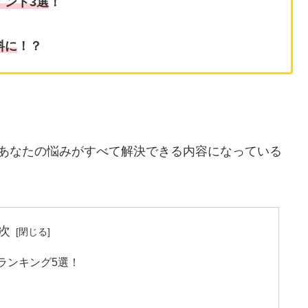
イント3選
！
料に
！？
るあなたの悩みがすべて解決できる内容になっている
次
ランキング5選！