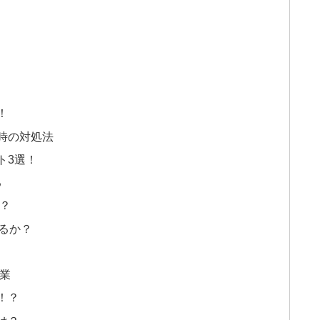
！
時の対処法
ト3選！
る
？
いるか？
業
！？