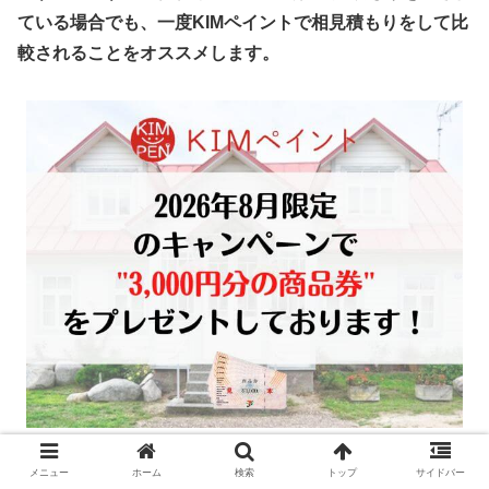
ている場合でも、一度KIMペイントで相見積もりをして比
較されることをオススメします。
現在KIMペイントでは
2026年8
月限定
で
メニュー
ホーム
検索
トップ
サイドバー