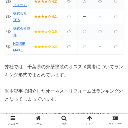
2位
★★★★☆ 4.2
◎
△
◎
〇
フォーム
株式会社
3位
★★★★☆ 4.1
〇
ー
△
〇
TRS
株式会社協
4位
★★★☆☆ 3.5
〇
〇
〇
〇
伸
HOUSE
5位
★★★☆☆ 3.0
〇
〇
△
〇
MAKE
弊社では、千葉県の外壁塗装のオススメ業者についてラン
キング形式でまとめています。
※本記事で紹介したオーネストリフォームはランキング外
となってしまっています。
やはりオススメは
1位の業者である
株式会社MMK
です！
メニュー
ホーム
検索
トップ
サイドバー