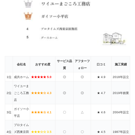
サービス品
アフターフ
会社名
おすすめ度
口コミ
施工実績
質
ォロー
1位
成共ホーム
★★★★★ 5.0
◎
◎
★ 4.9
2018年設立
ワイユーま
2位
ごころ工務
★★★★☆ 4.3
◎
◎
★ 4.7
2019年創業
店
ガイソー小
3位
★★★★☆ 4.1
〇
△
★ 4.6
2004年設立
平店
プロタイム
4位
ズ西東京田
★★★☆☆ 3.5
〇
〇
★ 4.5
1987年設立