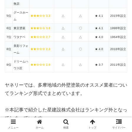
無店
グースホー
5位
★★★☆☆ 3.3
△
△
★ 4.1
2015年設立
ム
6位
東京塗装
★★★☆☆ 3.0
△
〇
★ 4.1
1998年設立
7位
ワタナベ
★★☆☆☆ 2.7
△
△
★ 4.0
1964年設立
美彩リフォ
8位
★★☆☆☆ 2.3
△
〇
★ 4.0
2016年設立
ーム
ドリームハ
9位
★★☆☆☆ 2.0
△
△
★ 3.7
2011年設立
ウス匠
ヤネリーでは、多摩地域の外壁塗装のオススメ業者につい
てランキング形式でまとめています。
※本記事で紹介した星建設株式会社はランキング外となっ
てしまっています。
メニュー
ホーム
検索
トップ
サイドバー