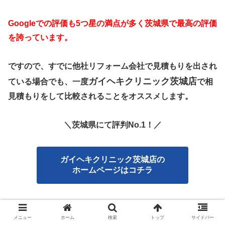
Googleでの評価も5つ星の満点が多く茨城県で
最高の評価
を誇っています。
ですので、すでに他社リフォーム会社で見積もりを出され
ガイヘキクリニック茨城店
ている場合でも、一度
で相
見積もりをして比較されることをオススメします。
＼茨城県にて評判No.1！／
ガイヘキクリニック茨城店の
ホームページはコチラ
ガイヘキクリニック茨城店（株式会社
メニュー
ホーム
検索
トップ
サイドバー