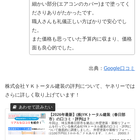
細かい部分(エアコンのカバー)まで塗ってく
ださりありがたかったです。
職人さんも礼儀正しい方ばかりで安心でし
た。
また価格も思っていた予算内に収まり、価格
面も良心的でした。
出典：
Google口コミ
株式会社ＹＫトータル建装の評判について、ヤネリーでは
さらに詳しく取り上げています！
【2026年最新】(株)YKトータル建装（春日部
市）の口コミ・評判は？
今回は、埼玉県春日部市を拠点に外壁塗装・屋根リフォー
ムを行っている株式会社YKトータル建装の口コミ・評判に
ついて徹底的に調査しました。 外壁塗装や屋根リフォーム
は100万円以上かかることもあります。 しかし、200以上
の業者がいる埼玉県...