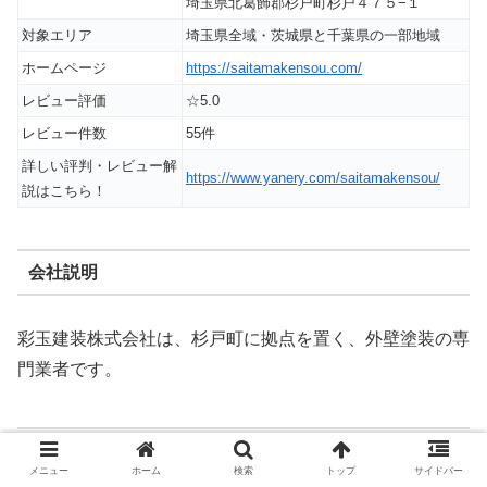
埼玉県北葛飾郡杉戸町杉戸４７５−１
対象エリア
埼玉県全域・茨城県と千葉県の一部地域
ホームページ
https://saitamakensou.com/
レビュー評価
☆5.0
レビュー件数
55件
詳しい評判・レビュー解
https://www.yanery.com/saitamakensou/
説はこちら！
会社説明
彩玉建装株式会社は、杉戸町に拠点を置く、外壁塗装の専
門業者です。
「彩玉建装株式会社」の評価・特徴
メニュー
ホーム
検索
トップ
サイドバー